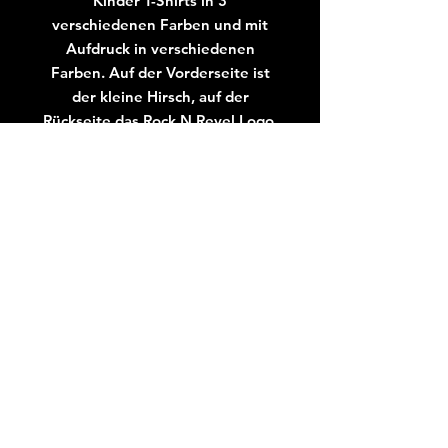
Kinder T-Shirts in 3
verschiedenen Farben und mit
Aufdruck in verschiedenen
Farben. Auf der Vorderseite ist
der kleine Hirsch, auf der
Rückseite das Rock N Revel Logo.
Das Shirt wird dann individuell für
dich hergestellt und zu dir nach
Hause geliefert. Bitte beachte,
dass die Lieferzeit ca. 3 Wochen
ab Bestellung betragen wird.
KONTAKT
TICKETS + SHOP
IMPRESSUM
DATENSCHUTZ